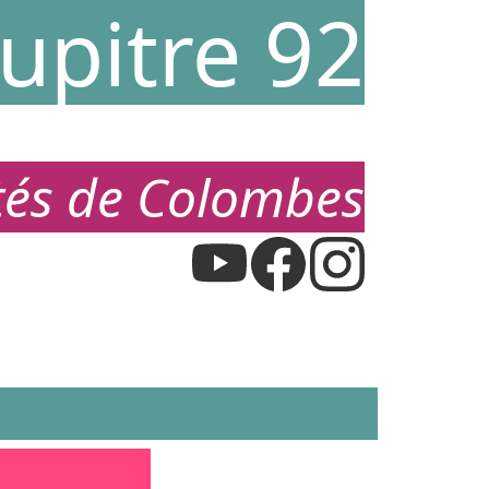
upitre 92
étés de Colombes