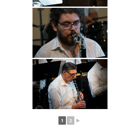
1
2
►