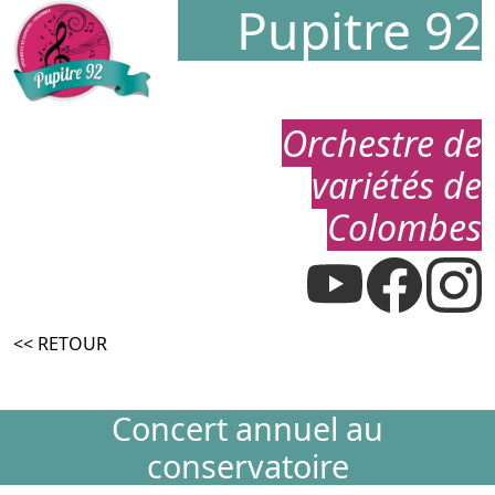
Pupitre 92
Orchestre de
variétés de
Colombes
<< RETOUR
Concert annuel au
conservatoire