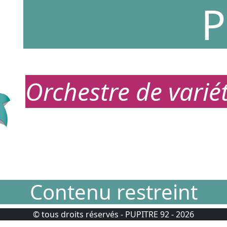
P
Orchestre de vari
Contenu restreint
© tous droits réservés - PUPITRE 92 - 2026