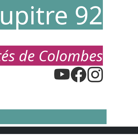
upitre 92
étés de Colombes