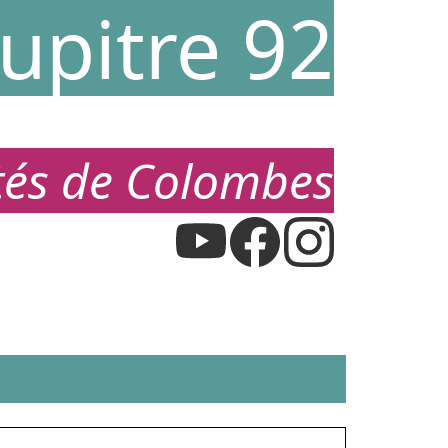
upitre 92
étés de Colombes