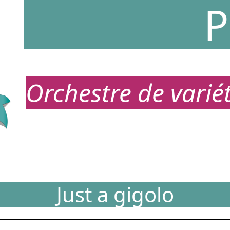
P
Orchestre de vari
Just a gigolo