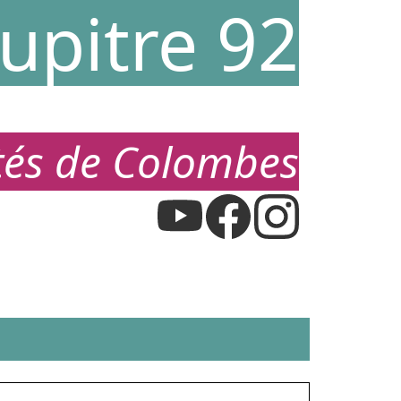
upitre 92
étés de Colombes