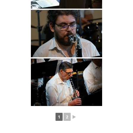
1
2
►