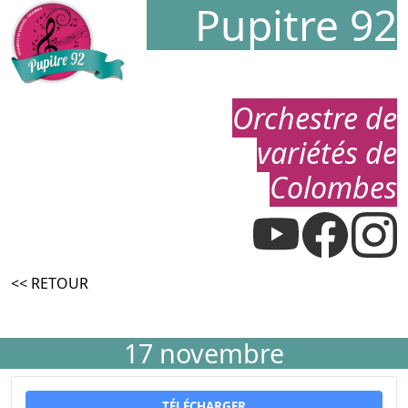
Pupitre 92
Orchestre de
variétés de
Colombes
<< RETOUR
17 novembre
TÉLÉCHARGER