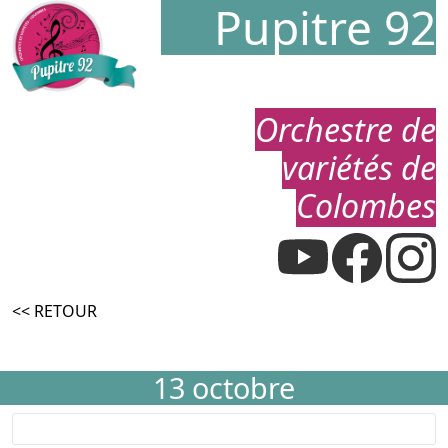
Pupitre 92
Orchestre de
variétés de
Colombes
<< RETOUR
13 octobre