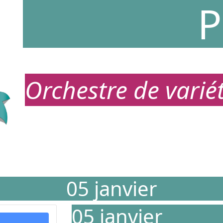
P
Orchestre de vari
05 janvier
05 janvier