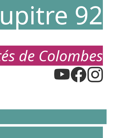
upitre 92
étés de Colombes