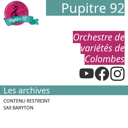
Pupitre 92
Orchestre de
variétés de
Colombes
Les archives
CONTENU RESTREINT
SAX BARYTON